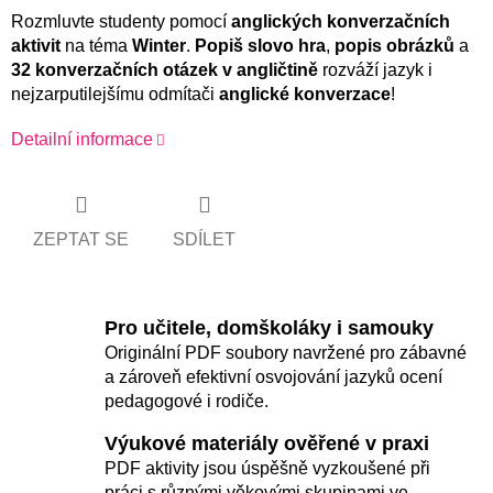
Rozmluvte studenty pomocí
anglických konverzačních
aktivit
na téma
Winter
.
Popiš slovo hra
,
popis obrázků
a
32
konverzačních otázek
v angličtině
rozváží jazyk i
nejzarputilejšímu odmítači
anglické konverzace
!
Detailní informace
ZEPTAT SE
SDÍLET
Pro učitele, domškoláky i samouky
Originální PDF soubory navržené pro zábavné
a zároveň efektivní osvojování jazyků ocení
pedagogové i rodiče.
Výukové materiály ověřené v praxi
PDF aktivity jsou úspěšně vyzkoušené při
práci s různými věkovými skupinami ve