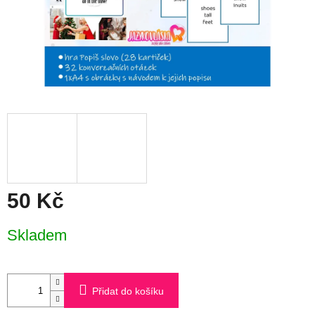
50 Kč
Měrná
Skladem
cena:
Přidat do košíku