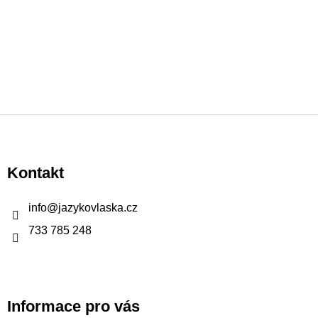
Z
á
p
Kontakt
a
t
info
@
jazykovlaska.cz
í
733 785 248
Informace pro vás