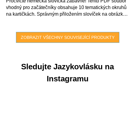
5
Procvičte německá slovíčka zábavně! Tento PDF soubor
hvězdiček.
vhodný pro začátečníky obsahuje 10 tematických okruhů
na kartičkách. Správným přiložením slovíček na obrázky
vznikne obrázek...
ZOBRAZIT VŠECHNY SOUVISEJÍCÍ PRODUKTY
Sledujte Jazykovlásku na
Instagramu