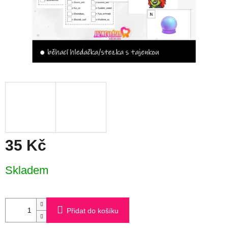
35 Kč
Měrná
Skladem
cena:
Přidat do košíku