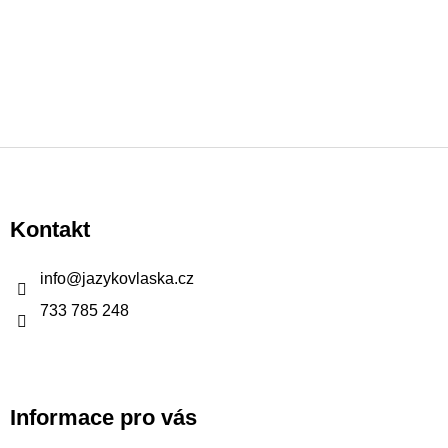
Z
á
p
Kontakt
a
t
info
@
jazykovlaska.cz
í
733 785 248
Informace pro vás