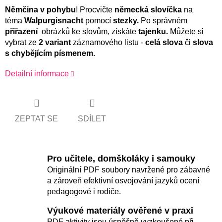
Němčina
v pohybu
! Procvičte
německá slovíčka
na
téma
Walpurgisnacht
pomocí
stezky.
Po správném
přiřazení
obrázků ke slovům, získáte
tajenku.
Můžete si
vybrat ze
2 variant
záznamového listu -
celá
slova
či
slova
s chybějícím písmenem.
Detailní informace
ZEPTAT SE
SDÍLET
Pro učitele, domškoláky i samouky
Originální PDF soubory navržené pro zábavné
a zároveň efektivní osvojování jazyků ocení
pedagogové i rodiče.
Výukové materiály ověřené v praxi
PDF aktivity jsou úspěšně vyzkoušené při