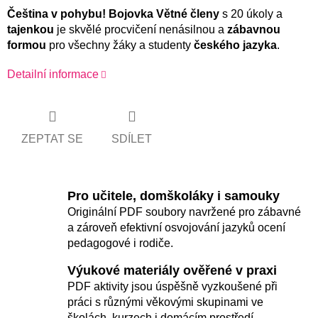
Čeština v pohybu! Bojovka
Větné členy
s 20 úkoly a
tajenkou
je skvělé procvičení nenásilnou a
zábavnou
formou
pro všechny žáky a studenty
českého jazyka
.
Detailní informace
ZEPTAT SE
SDÍLET
Pro učitele, domškoláky i samouky
Originální PDF soubory navržené pro zábavné
a zároveň efektivní osvojování jazyků ocení
pedagogové i rodiče.
Výukové materiály ověřené v praxi
PDF aktivity jsou úspěšně vyzkoušené při
práci s různými věkovými skupinami ve
školách, kurzech i domácím prostředí.