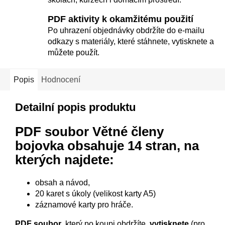
PDF aktivity k okamžitému použití
Po uhrazení objednávky obdržíte do e-mailu
odkazy s materiály, které stáhnete, vytisknete a
můžete použít.
Popis
Hodnocení
Detailní popis produktu
PDF soubor Větné členy
bojovka
obsahuje 14 stran, na
kterých najdete:
obsah a návod,
20 karet s úkoly (velikost karty A5)
záznamové karty pro hráče.
PDF soubor
, který po koupi obdržíte,
vytisknete
(pro