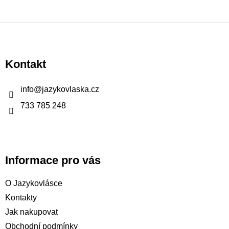
Z
á
p
Kontakt
a
t
info
@
jazykovlaska.cz
í
733 785 248
Informace pro vás
O Jazykovlásce
Kontakty
Jak nakupovat
Obchodní podmínky