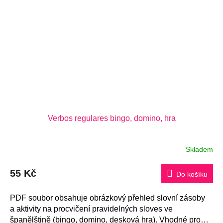
Verbos regulares bingo, domino, hra
Skladem
Průměrné
hodnocení
produktu
55 Kč
je
Do košíku
5,0
z
5
PDF soubor obsahuje obrázkový přehled slovní zásoby
hvězdiček.
a aktivity na procvičení pravidelných sloves ve
španělštině (bingo, domino, desková hra). Vhodné pro