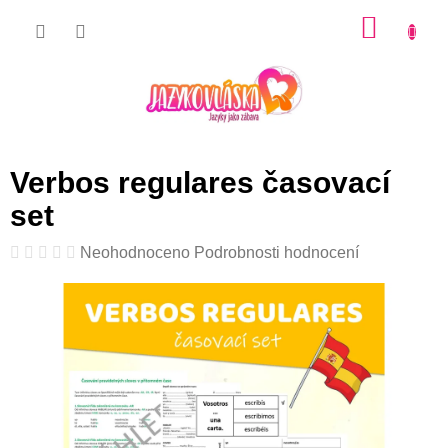
Přejít
NÁKU
na
KOŠÍK
obsah
Verbos regulares časovací
set
Průměrné
Neohodnoceno
Podrobnosti hodnocení
hodnocení
produktu
je
0,0
z
5
hvězdiček.