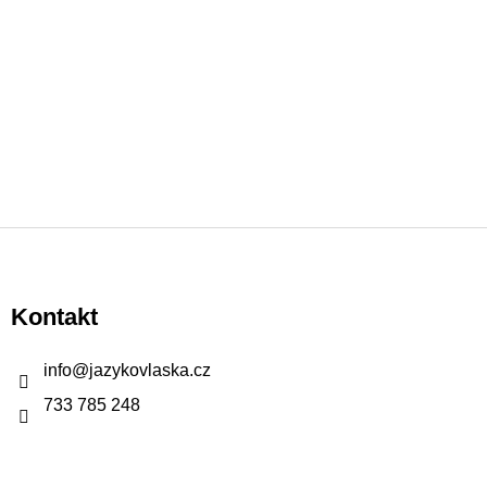
Z
á
p
Kontakt
a
t
info
@
jazykovlaska.cz
í
733 785 248