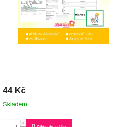
44 Kč
Měrná
Skladem
cena:
Přidat do košíku