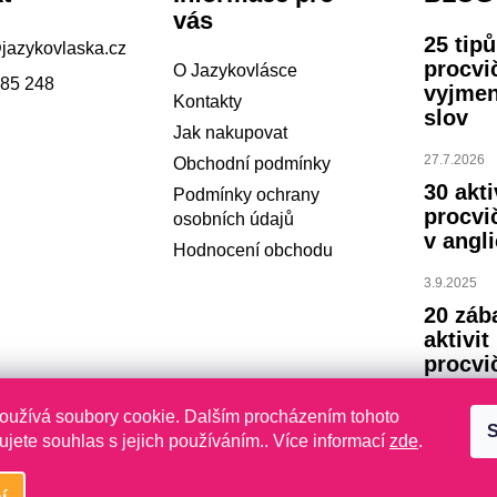
vás
25 tip
@
jazykovlaska.cz
procvi
O Jazykovlásce
785 248
vyjme
Kontakty
slov
Jak nakupovat
27.7.2026
Obchodní podmínky
30 akti
Podmínky ochrany
procvi
osobních údajů
v angli
Hodnocení obchodu
3.9.2025
20 záb
aktivit
procvi
abece
oužívá soubory cookie. Dalším procházením tohoto
S
23.7.2024
jete souhlas s jejich používáním.. Více informací
zde
.