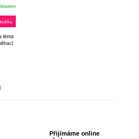
Skladem
košíku
a téma
běhací
u
Přijímáme online