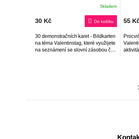
Skladem
Průmě
hodnoc
produk
30 Kč
55 K
je
Do košíku
5,0
z
30 demonstračních karet - Bildkarten
5
Procvi
hvězdi
na téma Valentinstag, které využijete
Valent
na seznámení se slovní zásobou či
aktivit
rozšíření té stávající. V pdf souboru
vylušt
najdete také tipy na...
a konve
Z
á
p
a
Kontak
t