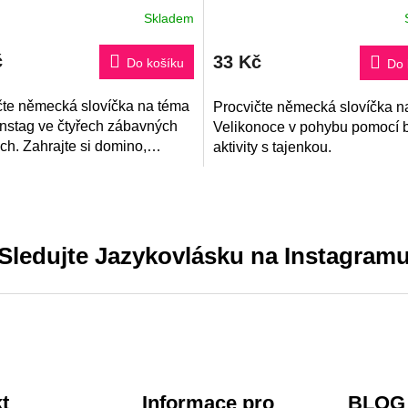
Skladem
rné
ení
tu
č
33 Kč
Do košíku
Do 
čte německá slovíčka na téma
Procvičte německá slovíčka n
ček.
instag ve čtyřech zábavných
Velikonoce v pohybu pomocí 
ách. Zahrajte si domino,
aktivity s tajenkou.
ěte rébusy či osmisměrku
rzujte na...
Sledujte Jazykovlásku na Instagram
t
Informace pro
BLOG