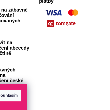
platby
ů na zábavné
čování
novaných
vit na
čení abecedy
čtině
avných
 na
čení české
dy
ouhlasím