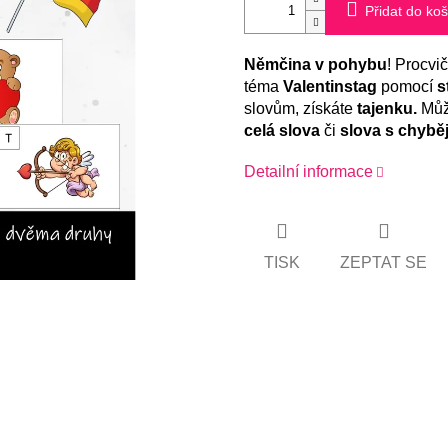
Přidat do koš
Němčina
v pohybu
! Procvi
téma
Valentinstag
pomocí
s
slovům, získáte
tajenku.
Můž
celá
slova
či
slova s chybě
Detailní informace
TISK
ZEPTAT SE