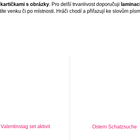
a
kartičkami s obrázky
. Pro delší trvanlivost doporučuji
laminac
íte venku či po místnosti. Hráči chodí a přiřazují ke slovům pí
Valentinstag set aktivit
Ostern Schatzsuche