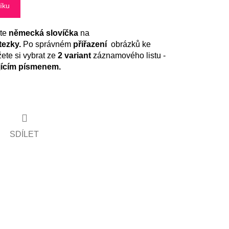
íku
čte
německá slovíčka
na
tezky.
Po správném
přiřazení
obrázků ke
ete si vybrat ze
2 variant
záznamového listu -
jícím písmenem.
SDÍLET