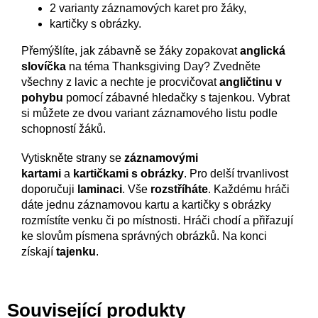
2 varianty záznamových karet pro žáky,
kartičky s obrázky.
Přemýšlíte, jak zábavně se žáky zopakovat
anglická
slovíčka
na téma Thanksgiving Day? Zvedněte
všechny z lavic a nechte je procvičovat
angličtinu v
pohybu
pomocí zábavné hledačky s tajenkou. Vybrat
si můžete ze dvou variant záznamového listu podle
schopností žáků.
Vytiskněte strany se
záznamovými
kartami
a
kartičkami s obrázky
. Pro delší trvanlivost
doporučuji
laminaci
. Vše
rozstříháte
. Každému hráči
dáte jednu záznamovou kartu a kartičky s obrázky
rozmístíte venku či po místnosti. Hráči chodí a přiřazují
ke slovům písmena správných obrázků. Na konci
získají
tajenku
.
Související produkty