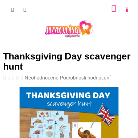
Přejít
NÁKU
na
KOŠÍK
obsah
Thanksgiving Day scavenger
hunt
Průměrné
Neohodnoceno
Podrobnosti hodnocení
hodnocení
produktu
je
0,0
z
5
hvězdiček.