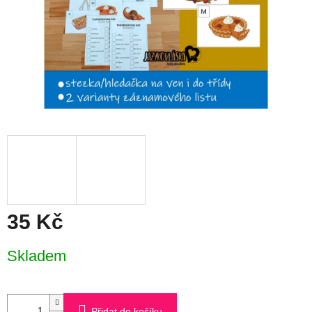
35 Kč
Měrná
Skladem
cena:
Přidat do košíku