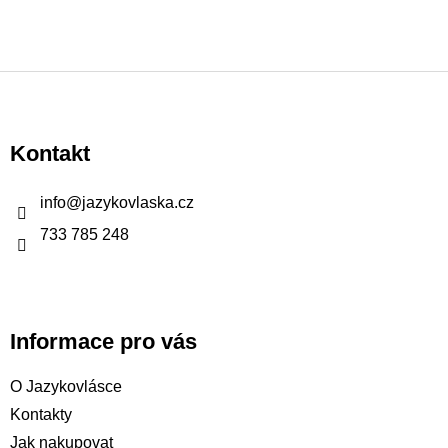
Z
á
p
Kontakt
a
t
info
@
jazykovlaska.cz
í
733 785 248
Informace pro vás
O Jazykovlásce
Kontakty
Jak nakupovat