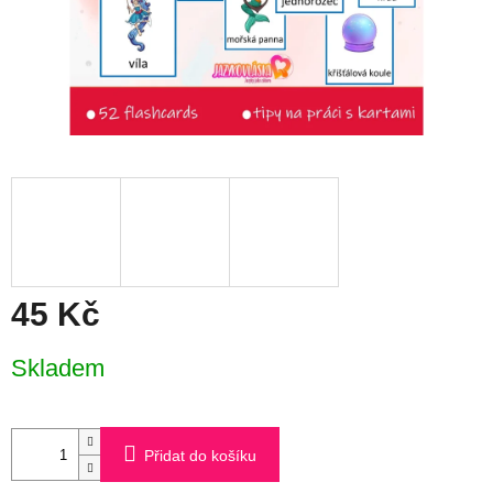
45 Kč
Měrná
Skladem
cena:
Přidat do košíku