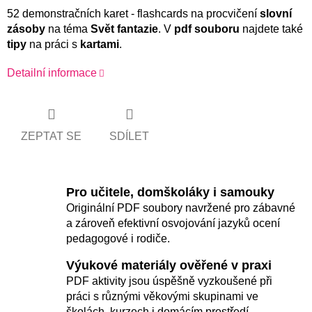
52 demonstračních karet - flashcards na procvičení
slovní
zásoby
na téma
Svět fantazie
. V
pdf souboru
najdete také
tipy
na práci s
kartami
.
Detailní informace
ZEPTAT SE
SDÍLET
Pro učitele, domškoláky i samouky
Originální PDF soubory navržené pro zábavné
a zároveň efektivní osvojování jazyků ocení
pedagogové i rodiče.
Výukové materiály ověřené v praxi
PDF aktivity jsou úspěšně vyzkoušené při
práci s různými věkovými skupinami ve
školách, kurzech i domácím prostředí.