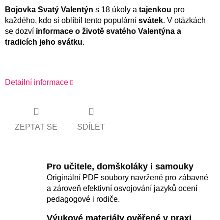
Bojovka
Svatý Valentýn
s 18 úkoly a
tajenkou
pro
každého, kdo si oblíbil tento populární
svátek
. V otázkách
se dozví
informace o životě svatého Valentýna a
tradicích jeho svátku
.
Detailní informace
ZEPTAT SE
SDÍLET
Pro učitele, domškoláky i samouky
Originální PDF soubory navržené pro zábavné
a zároveň efektivní osvojování jazyků ocení
pedagogové i rodiče.
Výukové materiály ověřené v praxi