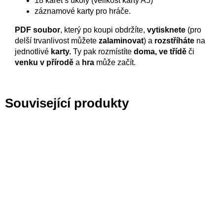
18 karet s úkoly (velikost karty A5)
záznamové karty pro hráče.
PDF soubor
, který po koupi obdržíte,
vytisknete
(pro
delší trvanlivost můžete
zalaminovat
) a
rozstříháte
na
jednotlivé
karty.
Ty pak rozmístíte
doma, ve třídě
či
venku v přírodě
a
hra
může začít.
Související produkty