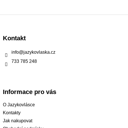
Z
á
p
Kontakt
a
t
info
@
jazykovlaska.cz
í
733 785 248
Informace pro vás
O Jazykovlásce
Kontakty
Jak nakupovat