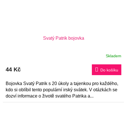
Svatý Patrik bojovka
Skladem
Průměrné
hodnocení
produktu
44 Kč
je
Do košíku
5,0
z
5
Bojovka Svatý Patrik s 20 úkoly a tajenkou pro každého,
hvězdiček.
kdo si oblíbil tento populární irský svátek. V otázkách se
dozví informace o životě svatého Patrika a...