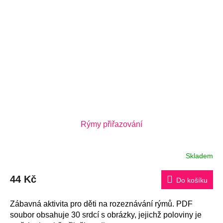
Rýmy přiřazování
Skladem
Průměrné
hodnocení
produktu
44 Kč
je
Do košíku
5,0
z
5
Zábavná aktivita pro děti na rozeznávání rýmů. PDF
hvězdiček.
soubor obsahuje 30 srdcí s obrázky, jejichž poloviny je