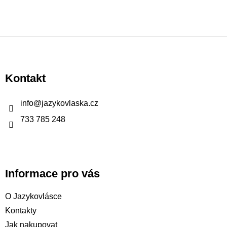
Z
á
p
Kontakt
a
t
info
@
jazykovlaska.cz
í
733 785 248
Informace pro vás
O Jazykovlásce
Kontakty
Jak nakupovat