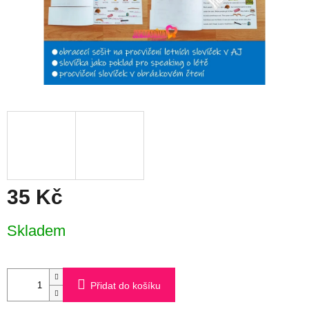
35 Kč
Měrná
Skladem
cena:
Přidat do košíku