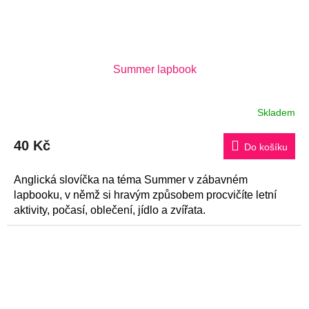
Summer lapbook
Skladem
Průměrné
hodnocení
produktu
40 Kč
je
Do košíku
5,0
z
5
Anglická slovíčka na téma Summer v zábavném
hvězdiček.
lapbooku, v němž si hravým způsobem procvičíte letní
aktivity, počasí, oblečení, jídlo a zvířata.