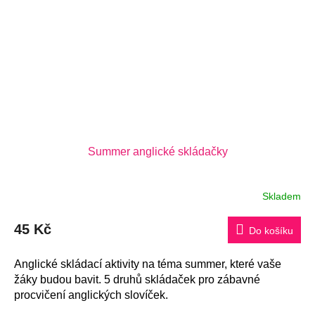
Summer anglické skládačky
Skladem
Průměrné
hodnocení
produktu
45 Kč
je
Do košíku
5,0
z
5
Anglické skládací aktivity na téma summer, které vaše
hvězdiček.
žáky budou bavit. 5 druhů skládaček pro zábavné
procvičení anglických slovíček.