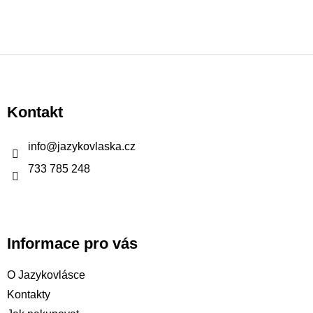
Z
á
p
Kontakt
a
t
info
@
jazykovlaska.cz
í
733 785 248
Informace pro vás
O Jazykovlásce
Kontakty