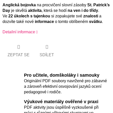
Anglická bojovka
na procvičení slovní zásoby
St. Patrick’s
Day
je skvělá
aktivita
, která se hodí
na ven i do třídy
.
Ve
22
úkolech s tajenkou
si zopakujete své
znalosti
a
dozvíte také nové
informace
o tomto oblíbeném
svátku
.
Detailní informace
ZEPTAT SE
SDÍLET
Pro učitele, domškoláky i samouky
Originální PDF soubory navržené pro zábavné
a zároveň efektivní osvojování jazyků ocení
pedagogové i rodiče.
Výukové materiály ověřené v praxi
PDF aktivity jsou úspěšně vyzkoušené při
práci s různými věkovými skupinami ve