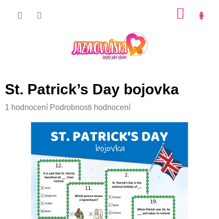
Přejít
NÁKU
na
KOŠÍK
obsah
St. Patrick’s Day bojovka
Průměrné
1 hodnocení
Podrobnosti hodnocení
hodnocení
produktu
je
5,0
z
5
hvězdiček.