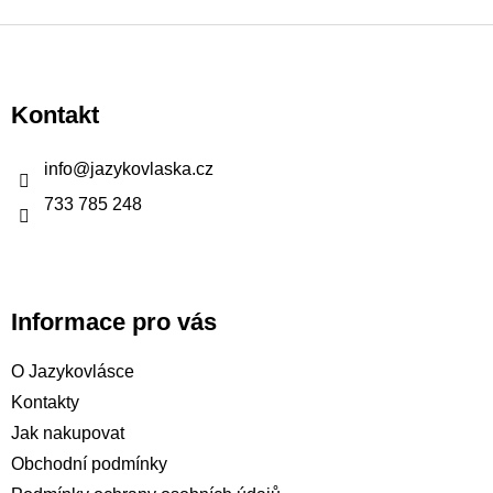
Z
á
p
Kontakt
a
t
info
@
jazykovlaska.cz
í
733 785 248
Informace pro vás
O Jazykovlásce
Kontakty
Jak nakupovat
Obchodní podmínky