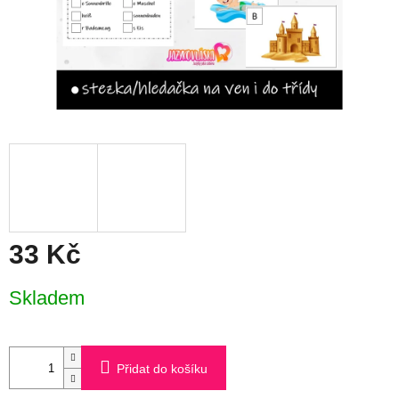
33 Kč
Měrná
Skladem
cena:
Přidat do košíku