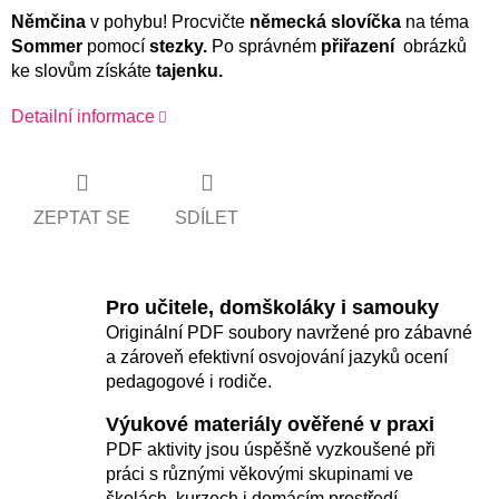
Němčina
v pohybu! Procvičte
německá slovíčka
na téma
Sommer
pomocí
stezky.
Po správném
přiřazení
obrázků
ke slovům získáte
tajenku.
Detailní informace
ZEPTAT SE
SDÍLET
Pro učitele, domškoláky i samouky
Originální PDF soubory navržené pro zábavné
a zároveň efektivní osvojování jazyků ocení
pedagogové i rodiče.
Výukové materiály ověřené v praxi
PDF aktivity jsou úspěšně vyzkoušené při
práci s různými věkovými skupinami ve
školách, kurzech i domácím prostředí.