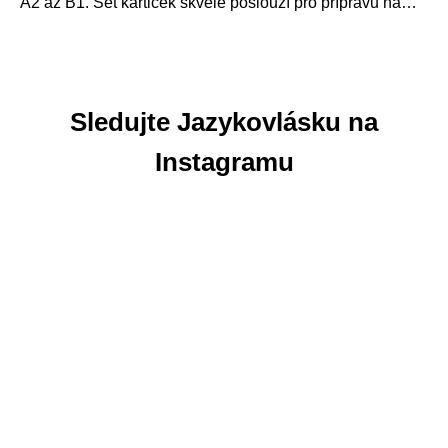
A2 až B1. Set kartiček skvěle poslouží pro přípravu na
ústní...
Sledujte Jazykovlásku na
Instagramu