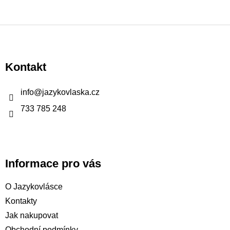
Z
á
p
Kontakt
a
t
info
@
jazykovlaska.cz
í
733 785 248
Informace pro vás
O Jazykovlásce
Kontakty
Jak nakupovat
Obchodní podmínky