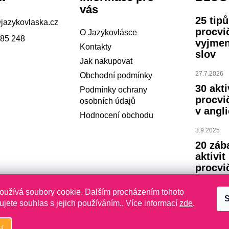
vás
25 tip
@
jazykovlaska.cz
procvi
O Jazykovlásce
785 248
vyjme
Kontakty
slov
Jak nakupovat
27.7.2026
Obchodní podmínky
30 akti
Podmínky ochrany
procvi
osobních údajů
v angli
Hodnocení obchodu
3.9.2025
20 záb
aktivit
procvi
abece
oužívá soubory cookie. Dalším procházením tohoto
S
23.7.2024
jete souhlas s jejich používáním.. Více informací
zde
.