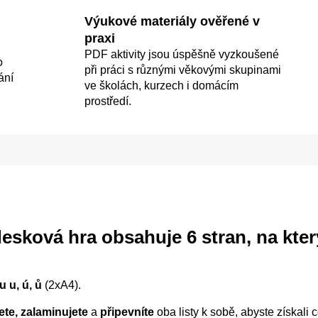
Výukové materiály ověřené v
praxi
PDF aktivity jsou úspěšně vyzkoušené
o
při práci s různými věkovými skupinami
ání
ve školách, kurzech i domácím
prostředí.
desková hra
obsahuje 6 stran, na kte
 u, ú, ů
(2xA4).
ete, zalaminujete
a
připevníte
oba listy k sobě, abyste získali 