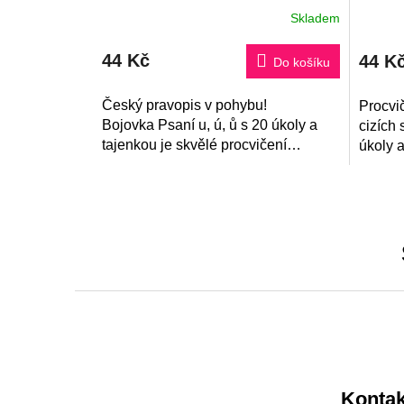
Skladem
44 Kč
44 K
Do košíku
Český pravopis v pohybu!
Procvič
Bojovka Psaní u, ú, ů s 20 úkoly a
cizích
tajenkou je skvělé procvičení
úkoly a
nenásilnou a zábavnou formou.
Vhodné pro 2. a 3. třídu.
Z
á
p
a
Kontak
t