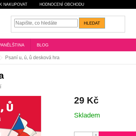
K NAKUPOVAT
HODNOCENÍ OBCHODU
HLEDAT
PANĚLŠTINA
BLOG
Psaní u, ú, ů desková hra
a
í
29 Kč
Měrná
Skladem
cena: