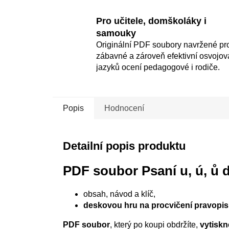
Pro učitele, domškoláky i
samouky
Originální PDF soubory navržené pr
zábavné a zároveň efektivní osvojov
jazyků ocení pedagogové i rodiče.
Popis
Hodnocení
Detailní popis produktu
PDF soubor Psaní u, ú, ů 
obsah, návod a klíč,
deskovou hru na procvičení pravopisu
PDF soubor
, který po koupi obdržíte,
vytiskn