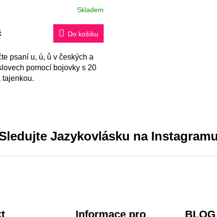
Skladem
č
Do košíku
te psaní u, ú, ů v českých a
 slovech pomocí bojovky s 20
 tajenkou.
Sledujte Jazykovlásku na Instagram
t
Informace pro
BLOG