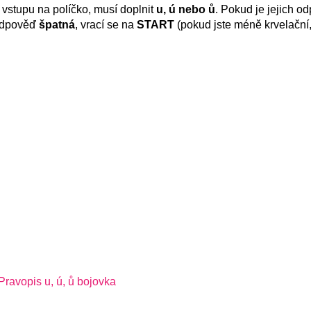
i vstupu na políčko, musí doplnit
u, ú nebo ů
. Pokud je jejich 
 odpověď
špatná
, vrací se na
START
(pokud jste méně krvelační, 
Pravopis u, ú, ů bojovka