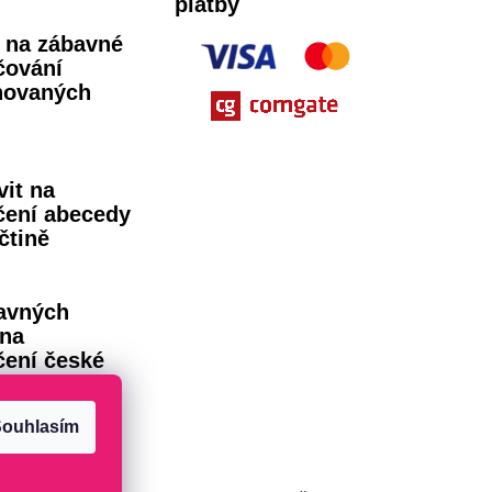
platby
ů na zábavné
čování
novaných
vit na
čení abecedy
čtině
avných
 na
čení české
dy
ouhlasím