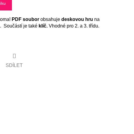
íku
doma!
PDF soubor
obsahuje
deskovou hru
na
. Součástí je také
klíč.
Vhodné pro 2. a 3. třídu.
SDÍLET