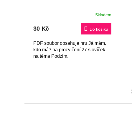
Skladem
30 Kč
Do košíku
PDF soubor obsahuje hru Já mám,
kdo má? na procvičení 27 slovíček
na téma Podzim.
Z
á
p