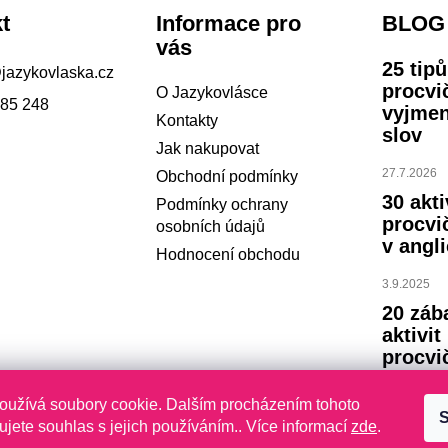
t
Informace pro
BLOG
vás
25 tip
@
jazykovlaska.cz
procvi
O Jazykovlásce
785 248
vyjme
Kontakty
slov
Jak nakupovat
27.7.2026
Obchodní podmínky
30 akti
Podmínky ochrany
procvi
osobních údajů
v angli
Hodnocení obchodu
3.9.2025
20 záb
aktivit
procvi
abece
oužívá soubory cookie. Dalším procházením tohoto
S
23.7.2024
jete souhlas s jejich používáním.. Více informací
zde
.