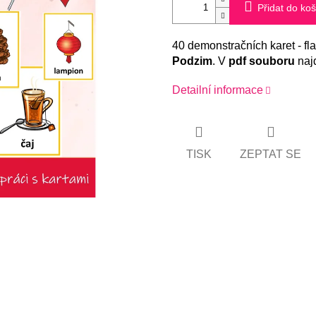
Přidat do koš
40 demonstračních karet - fl
Podzim
. V
pdf souboru
naj
Detailní informace
TISK
ZEPTAT SE