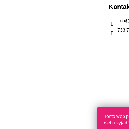
a
Kontak
t
í
info
733 
Tento web p
webu vyjadřu