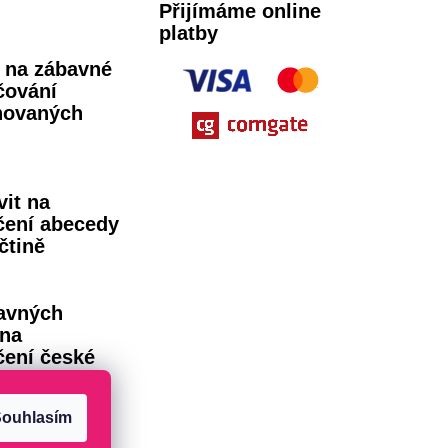
Přijímáme online
platby
ů na zábavné
čování
novaných
vit na
čení abecedy
čtině
avných
 na
čení české
dy
ouhlasím