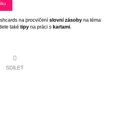
íku
ashcards na procvičení
slovní zásoby
na téma
dete také
tipy
na práci s
kartami
.
SDÍLET