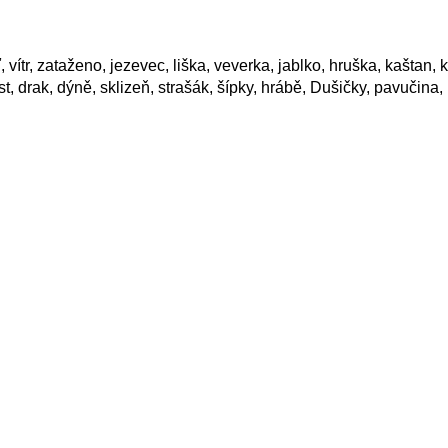
 vítr, zataženo, jezevec, liška, veverka, jablko, hruška, kaštan, k
ist, drak, dýně, sklizeň, strašák, šípky, hrábě, Dušičky, pavučina,