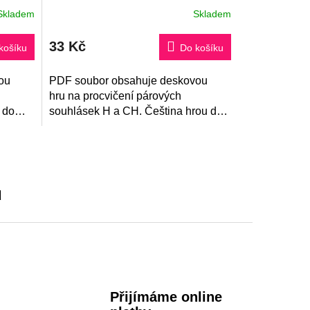
Skladem
Skladem
33 Kč
košíku
Do košíku
ou
PDF soubor obsahuje deskovou
hru na procvičení párových
 do
souhlásek H a CH. Čeština hrou do
aké
školy i na doma! Součástí je také
klíč.
u
Přijímáme online