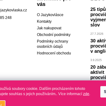
vás
25 tip
@
jazykovlaska.cz
procvi
O Jazykovlásce
785 248
vyjme
Kontakty
slov
Jak nakupovat
27.7.2026
Obchodní podmínky
30 akti
Podmínky ochrany
procvi
osobních údajů
v angli
Hodnocení obchodu
3.9.2025
20 záb
aktivit
procvi
abece
oužívá soubory cookie. Dalším procházením tohoto
S
23.7.2024
jete souhlas s jejich používáním.. Více informací
zde
.
í