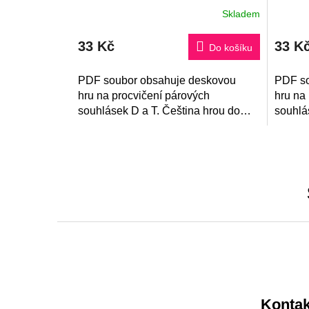
Skladem
33 Kč
33 K
Do košíku
PDF soubor obsahuje deskovou
PDF so
hru na procvičení párových
hru na
souhlásek D a T. Čeština hrou do
souhlá
školy i na doma! Součástí je také
školy i
klíč.
klíč.
Z
á
p
a
Kontak
t