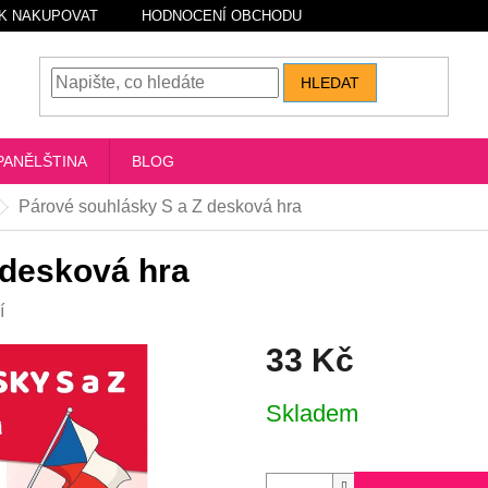
K NAKUPOVAT
HODNOCENÍ OBCHODU
HLEDAT
PANĚLŠTINA
BLOG
Párové souhlásky S a Z desková hra
 desková hra
í
33 Kč
Měrná
Skladem
cena: