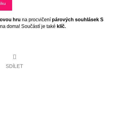
íku
ovou hru
na procvičení
párových souhlásek S
 na doma! Součástí je také
klíč.
SDÍLET