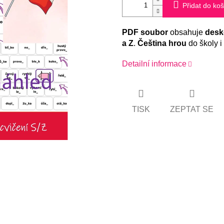
Přidat do koš
PDF soubor
obsahuje
desk
a Z
.
Čeština hrou
do školy i
Detailní informace
TISK
ZEPTAT SE