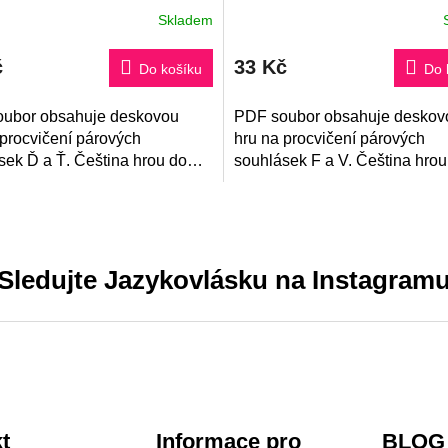
Skladem
č
33 Kč
Do košíku
Do 
ubor obsahuje deskovou
PDF soubor obsahuje deskov
 procvičení párových
hru na procvičení párových
sek Ď a Ť. Čeština hrou do
souhlásek F a V. Čeština hrou
 na doma! Součástí je také
školy i na doma! Součástí je t
klíč.
Sledujte Jazykovlásku na Instagram
t
Informace pro
BLOG