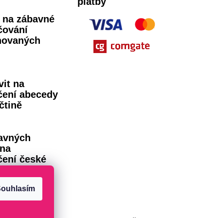
platby
ů na zábavné
čování
novaných
vit na
čení abecedy
čtině
avných
 na
čení české
dy
ouhlasím