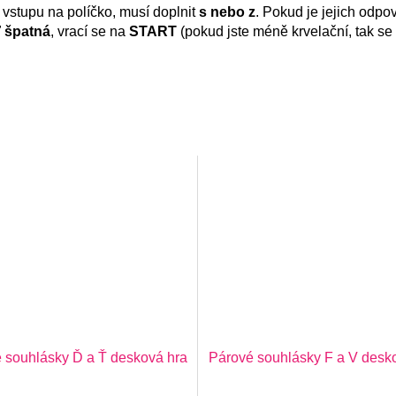
i vstupu na políčko, musí doplnit
s nebo z
. Pokud je jejich odp
ď
špatná
, vrací se na
START
(pokud jste méně krvelační, tak se 
 souhlásky Ď a Ť desková hra
Párové souhlásky F a V desk