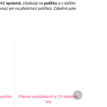
ověď
správná
, zůstávají na
políčku
a v dalším
vrací jen na předchozí políčko). Zákeřné pole
Další
ová hra
Párové souhlásky H a CH desková
produkt
hra