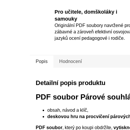
Pro učitele, domškoláky i
samouky
Originální PDF soubory navržené pr
zábavné a zároveň efektivní osvojov
jazyků ocení pedagogové i rodiče.
Popis
Hodnocení
Detailní popis produktu
PDF soubor Párové souhlá
obsah, návod a klíč,
deskovou hru na procvičení párových
PDF soubor
, který po koupi obdržíte,
vytiskn