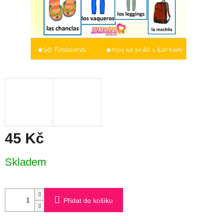
45 Kč
Měrná
Skladem
cena:
Přidat do košíku