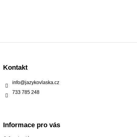
Z
á
p
Kontakt
a
t
info
@
jazykovlaska.cz
í
733 785 248
Informace pro vás