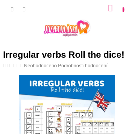
Přejít
NÁKU
na
KOŠÍK
obsah
Irregular verbs Roll the dice!
Průměrné
Neohodnoceno
Podrobnosti hodnocení
hodnocení
produktu
je
0,0
z
5
hvězdiček.