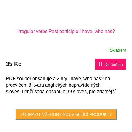
Irregular verbs Past participle I have, who has?
Skladem
35 Kč
Do košíku
PDF soubor obsahuje a 2 hry I have, who has? na
procvičení 3. tvaru anglických nepravidelných
sloves. Lehčí sada obsahuje 39 sloves, pro zdatnější
studenty je sada se 63 slovesy.
ZOBRAZIT VŠECHNY SOUVISEJÍCÍ PRODUKTY