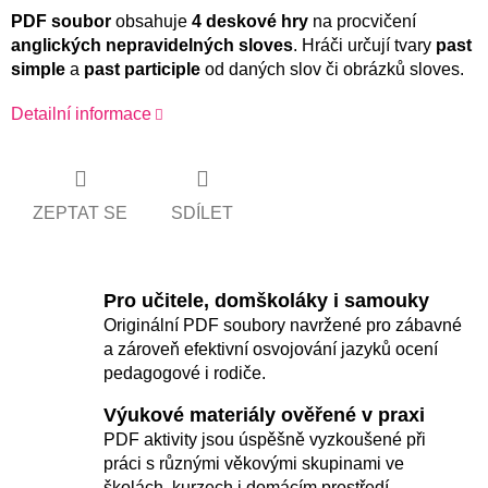
PDF soubor
obsahuje
4 deskové hry
na procvičení
anglických nepravidelných sloves
. Hráči určují tvary
past
simple
a
past participle
od daných slov či obrázků sloves.
Detailní informace
ZEPTAT SE
SDÍLET
Pro učitele, domškoláky i samouky
Originální PDF soubory navržené pro zábavné
a zároveň efektivní osvojování jazyků ocení
pedagogové i rodiče.
Výukové materiály ověřené v praxi
PDF aktivity jsou úspěšně vyzkoušené při
práci s různými věkovými skupinami ve
školách, kurzech i domácím prostředí.