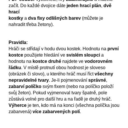
začít. Do každé dvojice dáte
jeden
hrací plán
,
dvě
hrací
kostky
a
dva fixy odlišných barev
(můžete je
nahradit třeba žetony).
Pravidla:
Hráči se střídají v hodu dvou kostek. Hodnotu na
první
kostce
použijete hledání ve
svislém sloupci
a
hodnotu na
kostce druhé
najdete ve
vodorovném
řádku
. V místě protnutí obou hodnost je sloveso
(obrázek či slovo), u kterého hráč musí říct
všechny
nepravidelné tvary
. Je-li pojmenování
správné
,
zabarví políčko
svým fixem (nebo na políčko položí
svůj žeton). Pokud vyjmenoval tvary špatně, pole
zůstává volné pro další hru a na řadě je druhý hráč.
Výherce
je ten, kdo má na konci (všechna políčka jsou
zabarvená)
více zabarvených polí
.