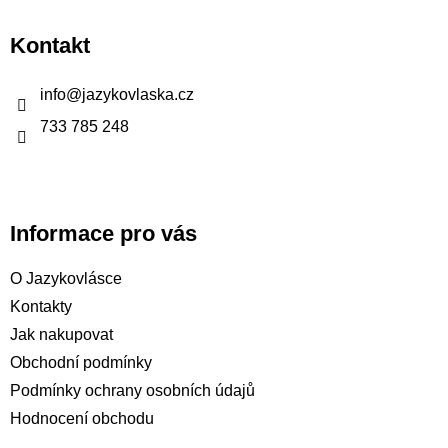
á
p
Kontakt
a
t
info
@
jazykovlaska.cz
í
733 785 248
Informace pro vás
O Jazykovlásce
Kontakty
Jak nakupovat
Obchodní podmínky
Podmínky ochrany osobních údajů
Hodnocení obchodu