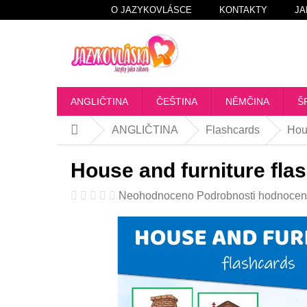
Přejít
O JAZYKOVLÁSCE
KONTAKTY
JA
na
obsah
ANGLIČTINA
ČEŠTINA
NĚMČINA
Š
ANGLIČTINA
Flashcards
Hous
Domů
House and furniture fla
Průměrné
Neohodnoceno
Podrobnosti hodnocen
hodnocení
produktu
je
0,0
z
5
hvězdiček.