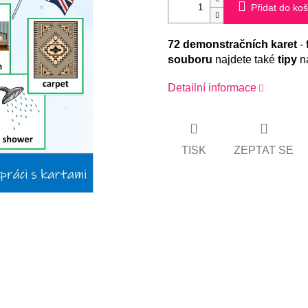
Přidat do koš
72 demonstračních karet
-
souboru
najdete také
tipy
na
Detailní informace
TISK
ZEPTAT SE