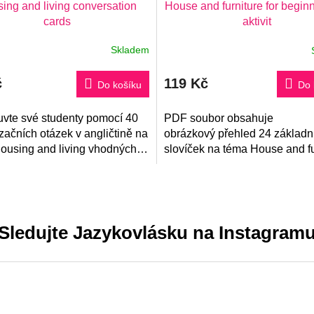
ing and living conversation
House and furniture for beginn
cards
aktivit
Skladem
Průměrné
hodnocení
produktu
č
119 Kč
je
Do košíku
Do 
5,0
z
vte své studenty pomocí 40
5
PDF soubor obsahuje
hvězdiček.
začních otázek v angličtině na
obrázkový přehled 24 základn
ousing and living vhodných
slovíček na téma House and fu
vně A2 až B1. Set kartiček
a aktivity na jejich
poslouží pro přípravu na
procvičení. Vhodné pro začáte
Sledujte Jazykovlásku na Instagram