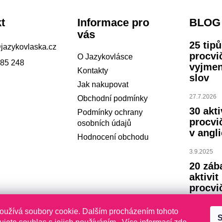
t
Informace pro
BLOG
vás
25 tip
@
jazykovlaska.cz
procvi
O Jazykovlásce
785 248
vyjme
Kontakty
slov
Jak nakupovat
27.7.2026
Obchodní podmínky
30 akti
Podmínky ochrany
procvi
osobních údajů
v angli
Hodnocení obchodu
3.9.2025
20 záb
aktivit
procvi
abece
oužívá soubory cookie. Dalším procházením tohoto
S
23.7.2024