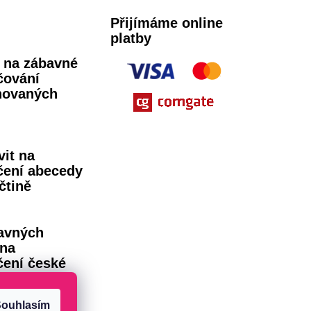
Přijímáme online
platby
ů na zábavné
čování
novaných
vit na
čení abecedy
čtině
avných
 na
čení české
dy
ouhlasím