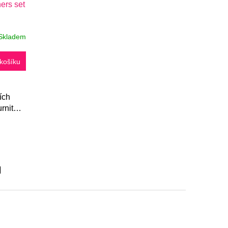
ers set
Skladem
košíku
ích
rniture
čníky.
u