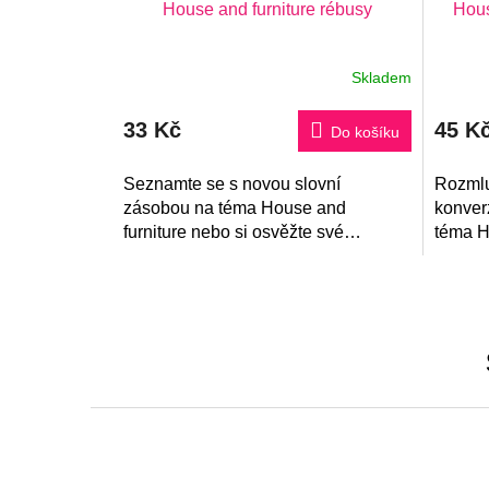
House and furniture rébusy
Hous
Skladem
33 Kč
45 K
Do košíku
Seznamte se s novou slovní
Rozmlu
zásobou na téma House and
konver
furniture nebo si osvěžte své
téma H
předchozí znalosti pomocí 32
pro úro
zábavných rébusů v angličtině.
skvěle 
ústní...
Z
á
p