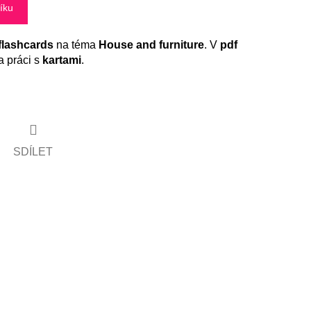
íku
flashcards
na téma
House and furniture
. V
pdf
 práci s
kartami
.
SDÍLET