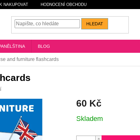
K NAKUPOVAT
HODNOCENÍ OBCHODU
HLEDAT
PANĚLŠTINA
BLOG
e and furniture flashcards
shcards
í
60 Kč
Měrná
Skladem
cena: