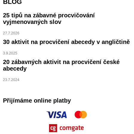
BLOG
25 tipů na zábavné procvičování
vyjmenovaných slov
27.7.2026
30 aktivit na procvičení abecedy v angličtině
3.9.2025
20 zábavných aktivit na procvičení české
abecedy
23.7.2024
Přijímáme online platby