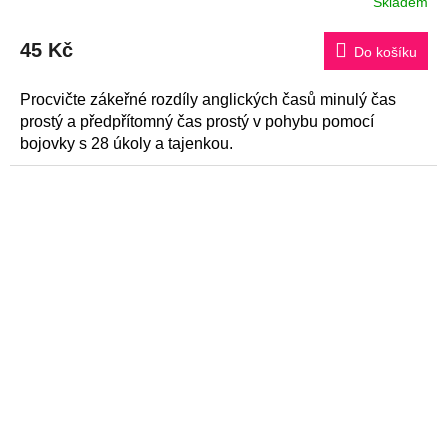
Skladem
45 Kč
Do košíku
Procvičte zákeřné rozdíly anglických časů minulý čas
prostý a předpřítomný čas prostý v pohybu pomocí
bojovky s 28 úkoly a tajenkou.