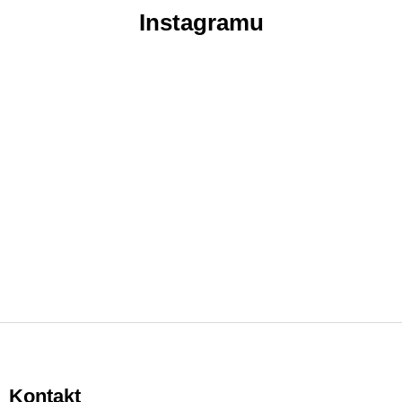
Instagramu
Z
á
p
Kontakt