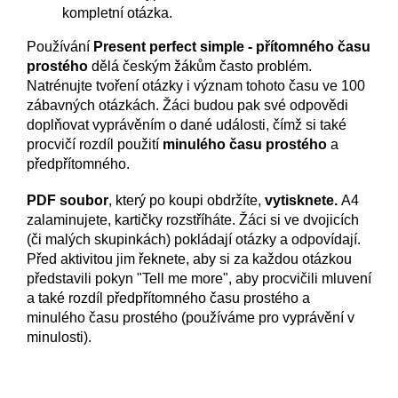
kompletní otázka.
Používání
Present perfect simple - přítomného času
prostého
dělá českým žákům často problém.
Natrénujte tvoření otázky i význam tohoto času ve 100
zábavných otázkách. Žáci budou pak své odpovědi
doplňovat vyprávěním o dané události, čímž si také
procvičí rozdíl použití
minulého času prostého
a
předpřítomného.
PDF soubor
, který po koupi obdržíte,
vytisknete.
A4
zalaminujete, kartičky rozstříháte. Žáci si ve dvojicích
(či malých skupinkách) pokládají otázky a odpovídají.
Před aktivitou jim řeknete, aby si za každou otázkou
představili pokyn "Tell me more", aby procvičili mluvení
a také rozdíl předpřítomného času prostého a
minulého času prostého (používáme pro vyprávění v
minulosti).