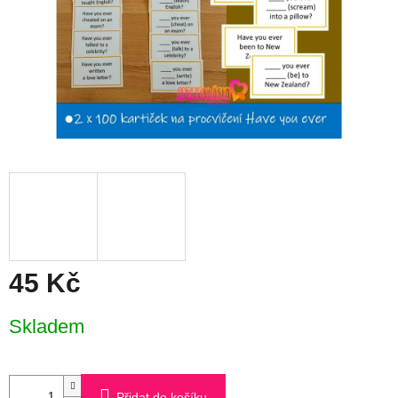
45 Kč
Měrná
Skladem
cena:
Přidat do košíku