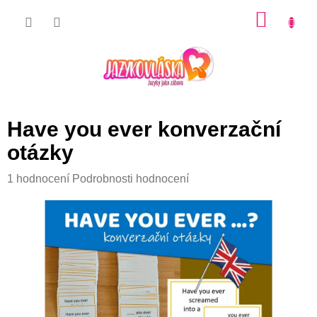
Přejít
NÁKU
na
KOŠÍK
obsah
Have you ever konverzační
otázky
Průměrné
1 hodnocení
Podrobnosti hodnocení
hodnocení
produktu
je
5,0
z
5
hvězdiček.