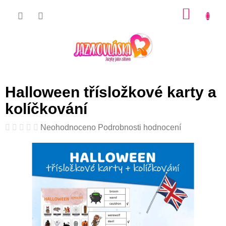
Přejít
NÁKU
na
KOŠÍK
obsah
Halloween třísložkové karty a
kolíčkování
Průměrné
Neohodnoceno
Podrobnosti hodnocení
hodnocení
produktu
je
0,0
z
5
hvězdiček.