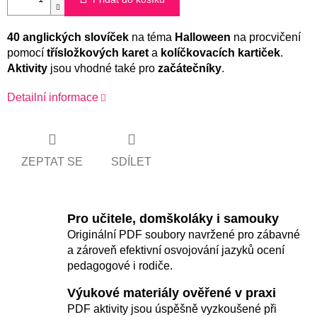
40 anglických slovíček
na téma
Halloween
na procvičení
pomocí
třísložkových karet
a
kolíčkovacích kartiček
.
Aktivity
jsou vhodné také pro
začátečníky
.
Detailní informace
ZEPTAT SE
SDÍLET
Pro učitele, domškoláky i samouky
Originální PDF soubory navržené pro zábavné
a zároveň efektivní osvojování jazyků ocení
pedagogové i rodiče.
Výukové materiály ověřené v praxi
PDF aktivity jsou úspěšně vyzkoušené při