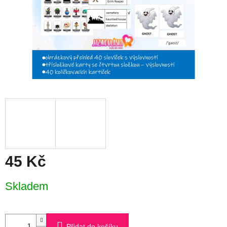
45 Kč
Měrná
Skladem
cena:
Přidat do košíku