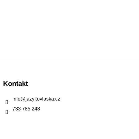
Z
á
p
Kontakt
a
t
info
@
jazykovlaska.cz
í
733 785 248