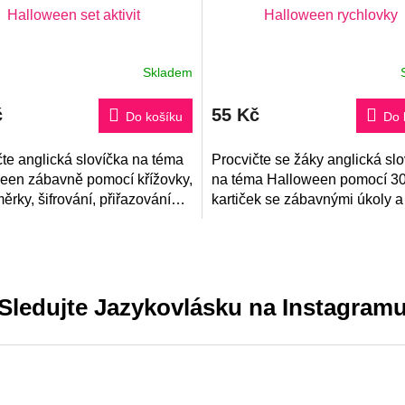
Halloween set aktivit
Halloween rychlovky
Skladem
rné
Průměrné
ení
hodnocení
tu
produktu
č
55 Kč
je
Do košíku
Do 
5,0
z
čte anglická slovíčka na téma
5
Procvičte se žáky anglická sl
ček.
hvězdiček.
een zábavně pomocí křížovky,
na téma Halloween pomocí 3
rky, šifrování, přiřazování
kartiček se zábavnými úkoly a
obrázkům, konverzační aktivity
kontrolou na zadní straně.
ch.
Sledujte Jazykovlásku na Instagram