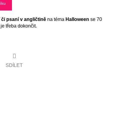
íku
či psaní v angličtině
na téma
Halloween
se 70
 je třeba dokončit.
SDÍLET