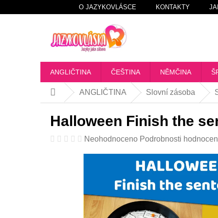
Přejít
O JAZYKOVLÁSCE
KONTAKTY
JA
na
obsah
ANGLIČTINA
ČEŠTINA
NĚMČINA
Š
ANGLIČTINA
Slovní zásoba
Domů
Halloween Finish the se
Průměrné
Neohodnoceno
Podrobnosti hodnocen
hodnocení
produktu
je
0,0
z
5
hvězdiček.