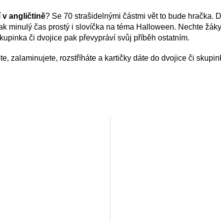
 v angličtině
? Se 70 strašidelnými částmi vět to bude hračka. D
i tak minulý čas prostý i slovíčka na téma Halloween. Nechte žá
Skupinka či dvojice pak převypráví svůj příběh ostatním.
nete, zalaminujete, rozstříháte a kartičky dáte do dvojice či skup