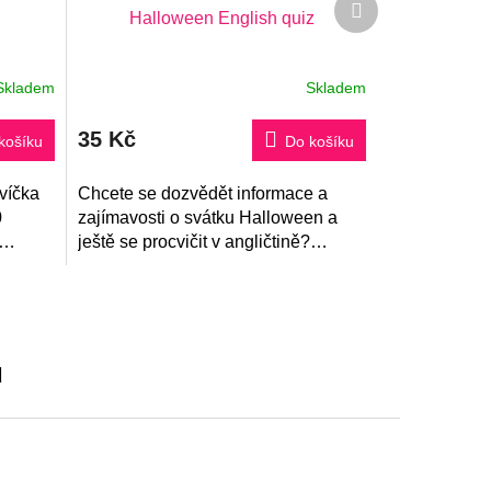
Halloween English quiz
produkt
Skladem
Skladem
35 Kč
košíku
Do košíku
ovíčka
Chcete se dozvědět informace a
0
zajímavosti o svátku Halloween a
ještě se procvičit v angličtině?
Anglický kvíz se 30 otázkami Vám
odhalí známá i neznámá fakta o
tomto oblíbeném...
u