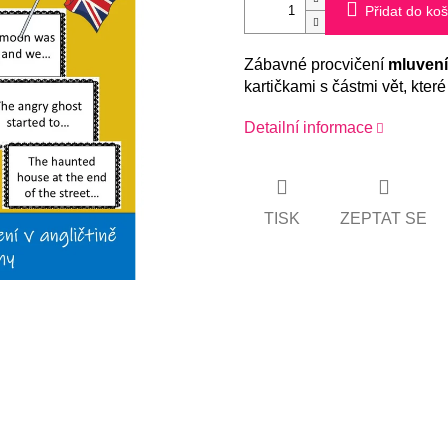
Přidat do koš
Zábavné procvičení
mluvení 
kartičkami s částmi vět, které
Detailní informace
TISK
ZEPTAT SE