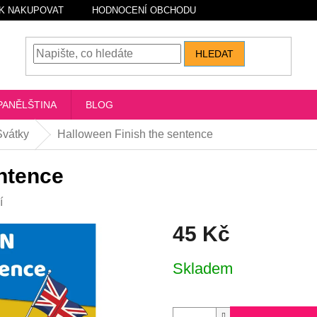
K NAKUPOVAT
HODNOCENÍ OBCHODU
HLEDAT
PANĚLŠTINA
BLOG
Svátky
Halloween Finish the sentence
ntence
í
45 Kč
Měrná
Skladem
cena: