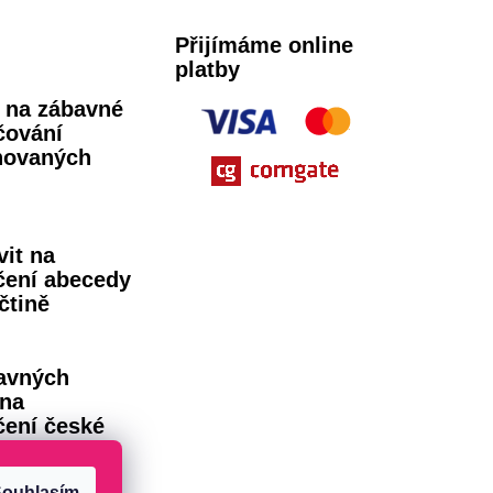
Přijímáme online
platby
ů na zábavné
čování
novaných
vit na
čení abecedy
čtině
avných
 na
čení české
dy
ouhlasím