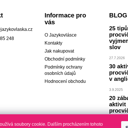
t
Informace pro
BLOG
vás
25 tip
@
jazykovlaska.cz
procvi
O Jazykovlásce
785 248
vyjme
Kontakty
slov
Jak nakupovat
27.7.2026
Obchodní podmínky
30 akti
Podmínky ochrany
procvi
osobních údajů
v angli
Hodnocení obchodu
3.9.2025
20 záb
aktivit
procvi
abece
oužívá soubory cookie. Dalším procházením tohoto
S
23.7.2024