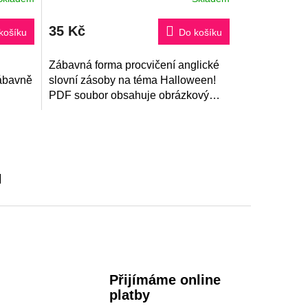
35 Kč
košíku
Do košíku
Zábavná forma procvičení anglické
zábavně
slovní zásoby na téma Halloween!
PDF soubor obsahuje obrázkový
né i
slovníček s výslovností a hru
Člověče, nezlob se! na procvičení...
u
Přijímáme online
platby