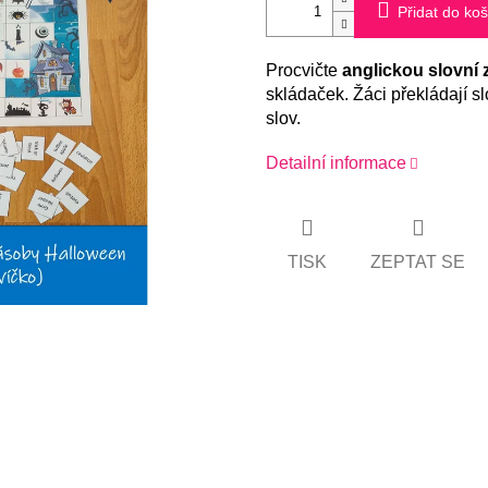
Přidat do koš
Procvičte
anglickou slovní
skládaček. Žáci překládají slo
slov.
Detailní informace
TISK
ZEPTAT SE