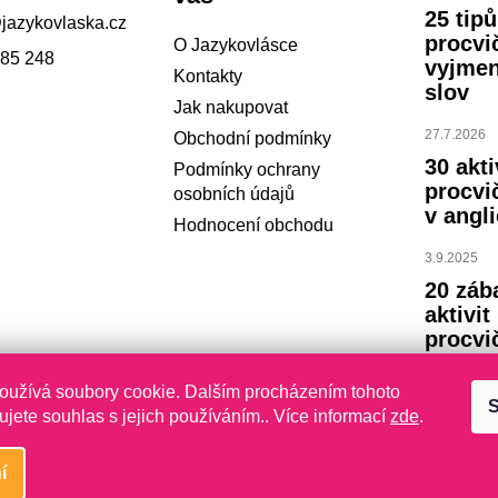
25 tip
@
jazykovlaska.cz
procvi
O Jazykovlásce
785 248
vyjme
Kontakty
slov
Jak nakupovat
27.7.2026
Obchodní podmínky
30 akti
Podmínky ochrany
procvi
osobních údajů
v angli
Hodnocení obchodu
3.9.2025
20 záb
aktivit
procvi
abece
oužívá soubory cookie. Dalším procházením tohoto
S
23.7.2024
jete souhlas s jejich používáním.. Více informací
zde
.
í
yhrazena.