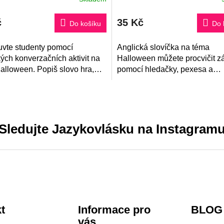
č
35 Kč
Do košíku
Do 
vte studenty pomocí
Anglická slovíčka na téma
ých konverzačních aktivit na
Halloween můžete procvičit 
alloween. Popiš slovo hra,
pomocí hledačky, pexesa a
obrázků a 24 konverzačních
přiřazování! Aktivity jsou vhod
rozváží jazyk i
pro začátečníky!
utilejšímu...
Sledujte Jazykovlásku na Instagram
t
Informace pro
BLOG
vás