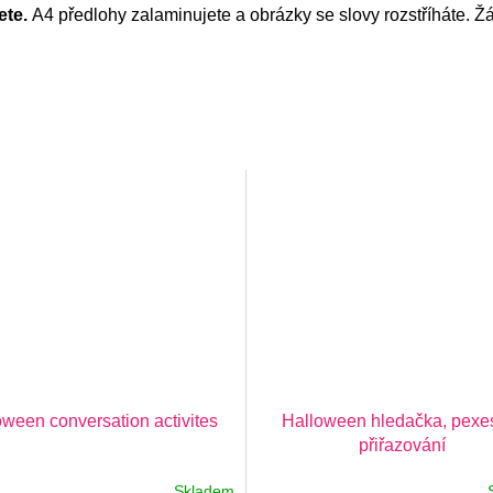
ete.
A4 předlohy zalaminujete a obrázky se slovy rozstříháte. Žá
oween conversation activites
Halloween hledačka, pexe
přiřazování
Skladem