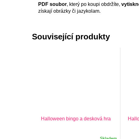
PDF soubor
, který po koupi obdržíte,
vytiskn
získají obrázky či jazykolam.
Související produkty
Halloween bingo a desková hra
Hall
Skladem
Průměrné