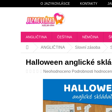
Přejít
O JAZYKOVLÁSCE
KONTAKTY
JA
na
obsah
ANGLIČTINA
ČEŠTINA
NĚMČINA
Š
ANGLIČTINA
Slovní zásoba
Domů
Halloween anglické skl
Průměrné
Neohodnoceno
Podrobnosti hodnocen
hodnocení
produktu
je
0,0
z
5
hvězdiček.