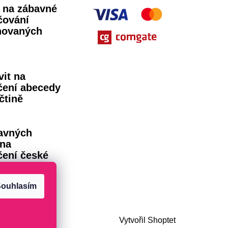
ů na zábavné
čování
novaných
vit na
čení abecedy
čtině
avných
 na
čení české
dy
ouhlasím
Vytvořil Shoptet