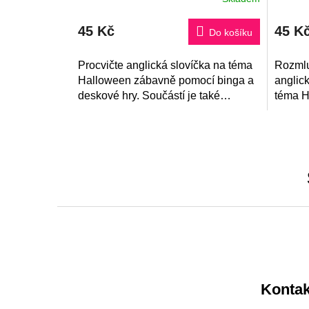
hodnocení
produktu
45 Kč
45 K
je
Do košíku
5,0
z
5
Procvičte anglická slovíčka na téma
Rozmlu
hvězdiček.
Halloween zábavně pomocí binga a
anglick
deskové hry. Součástí je také
téma H
obrázkový přehled slovní zásoby s
popis 
výslovností.
otázek 
nejzarp
Z
á
p
a
Kontak
t