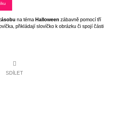
íku
 zásobu
na téma
Halloween
zábavně pomocí tří
víčka, přikládají slovíčko k obrázku či spojí části
SDÍLET