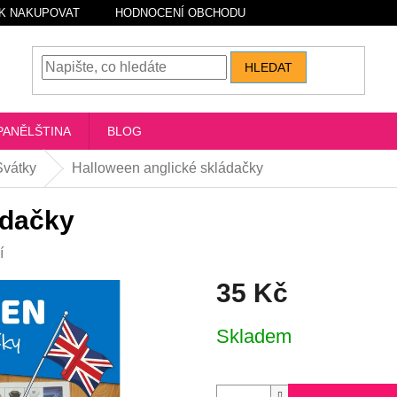
K NAKUPOVAT
HODNOCENÍ OBCHODU
HLEDAT
PANĚLŠTINA
BLOG
Svátky
Halloween anglické skládačky
ádačky
í
35 Kč
Měrná
Skladem
cena: