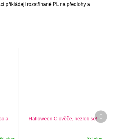
ci přikládají rozstříhané PL na předlohy a
Další
so a
Halloween Člověče, nezlob se!
produkt
Skladem
Skladem