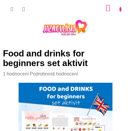
Přejít
NÁKU
na
KOŠÍK
obsah
Food and drinks for
beginners set aktivit
Průměrné
1 hodnocení
Podrobnosti hodnocení
hodnocení
produktu
je
5,0
z
5
hvězdiček.