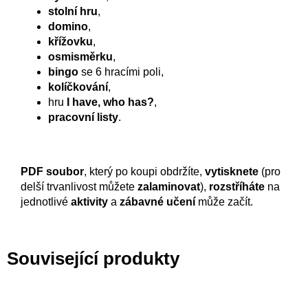
stolní hru
,
domino
,
křížovku
,
osmisměrku
,
bingo
se 6 hracími poli,
kolíčkování
,
hru
I have, who has?
,
pracovní listy
.
PDF soubor
, který po koupi obdržíte,
vytisknete
(pro
delší trvanlivost můžete
zalaminovat
),
rozstříháte
na
jednotlivé
aktivity
a
zábavné učení
může začít.
Související produkty