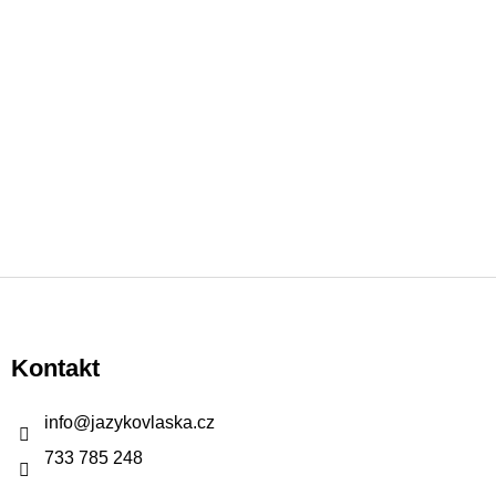
Z
á
p
Kontakt
a
t
info
@
jazykovlaska.cz
í
733 785 248