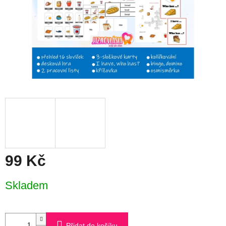
99 Kč
Měrná
Skladem
cena:
Přidat do košíku