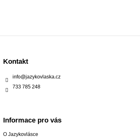
Z
á
p
Kontakt
a
t
info
@
jazykovlaska.cz
í
733 785 248
Informace pro vás
O Jazykovlásce