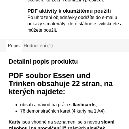
PDF aktivity k okamžitému použití
Po uhrazení objednávky obdržíte do e-mailu
odkazy s materiály, které stáhnete, vytisknete a
můžete použít.
Popis
Hodnocení (1)
Detailní popis produktu
PDF soubor Essen und
Trinken
obsahuje 22 stran, na
kterých najdete:
obsah a návod na práci s
flashcards
,
76 demonstračních karet (4 karty na 1 A4).
Karty
jsou vhodné na seznámení se s novou
slovní
zásobou
i na
procvičení
již známých
slovíček
.