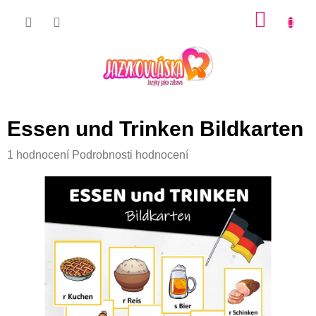
Přejít
NÁKU
na
KOŠÍK
obsah
Essen und Trinken Bildkarten
Průměrné
1 hodnocení
Podrobnosti hodnocení
hodnocení
produktu
je
5,0
z
5
hvězdiček.