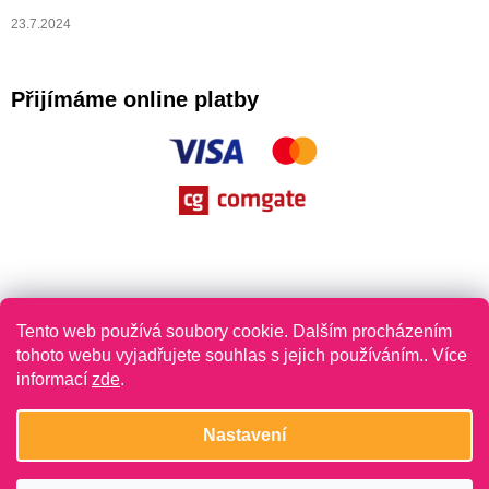
23.7.2024
Přijímáme online platby
Tento web používá soubory cookie. Dalším procházením
tohoto webu vyjadřujete souhlas s jejich používáním.. Více
informací
zde
.
Vytvořil Shoptet
Nastavení
Copyright 2026
Jazykovláska
. Všechna práva