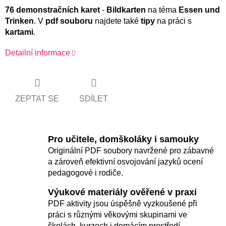
76 demonstračních karet
-
Bildkarten
na téma
Essen und
Trinken
. V
pdf souboru
najdete také
tipy
na práci s
kartami
.
Detailní informace
ZEPTAT SE
SDÍLET
Pro učitele, domškoláky i samouky
Originální PDF soubory navržené pro zábavné
a zároveň efektivní osvojování jazyků ocení
pedagogové i rodiče.
Výukové materiály ověřené v praxi
PDF aktivity jsou úspěšně vyzkoušené při
práci s různými věkovými skupinami ve
školách, kurzech i domácím prostředí.