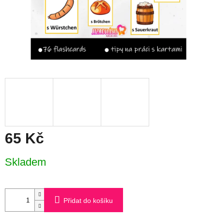
65 Kč
Měrná
Skladem
cena:
Přidat do košíku