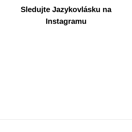
Sledujte Jazykovlásku na
Instagramu
Z
á