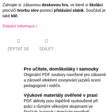
Zahrajte si zábavnou
deskovou hru
, ve které si
školáci
procvičí
tvorbu slov
pomocí
přidávání slabik
. Součástí je
také
klíč
.
Detailní informace
ZEPTAT SE
SDÍLET
Pro učitele, domškoláky i samouky
Originální PDF soubory navržené pro zábavné
a zároveň efektivní osvojování jazyků ocení
pedagogové i rodiče.
Výukové materiály ověřené v praxi
PDF aktivity jsou úspěšně vyzkoušené při
práci s různými věkovými skupinami ve
školách, kurzech i domácím prostředí.