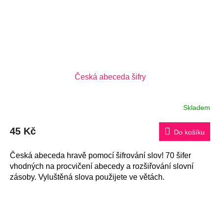
Česká abeceda šifry
Skladem
Průměrné
hodnocení
produktu
45 Kč
je
Do košíku
5,0
z
5
Česká abeceda hravě pomocí šifrování slov! 70 šifer
hvězdiček.
vhodných na procvičení abecedy a rozšiřování slovní
zásoby. Vyluštěná slova použijete ve větách.