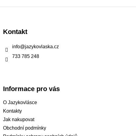
Z
á
p
Kontakt
a
t
info
@
jazykovlaska.cz
í
733 785 248
Informace pro vás
O Jazykovlásce
Kontakty
Jak nakupovat
Obchodní podmínky