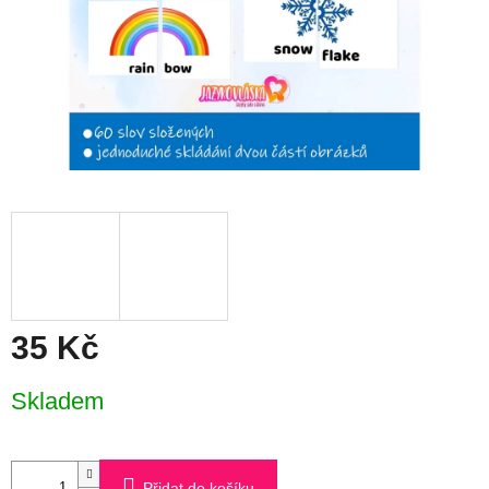
35 Kč
Měrná
Skladem
cena:
Přidat do košíku