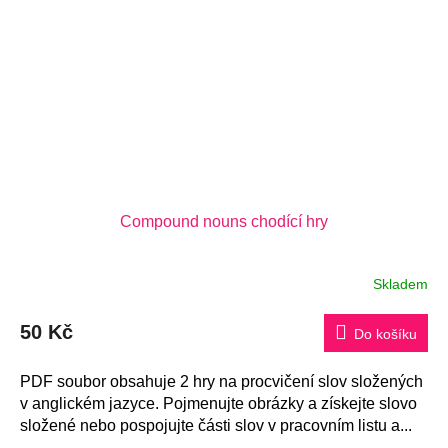
Compound nouns chodící hry
Skladem
Průměrné
hodnocení
produktu
50 Kč
je
Do košíku
5,0
z
5
PDF soubor obsahuje 2 hry na procvičení slov složených
hvězdiček.
v anglickém jazyce. Pojmenujte obrázky a získejte slovo
složené nebo pospojujte části slov v pracovním listu a...