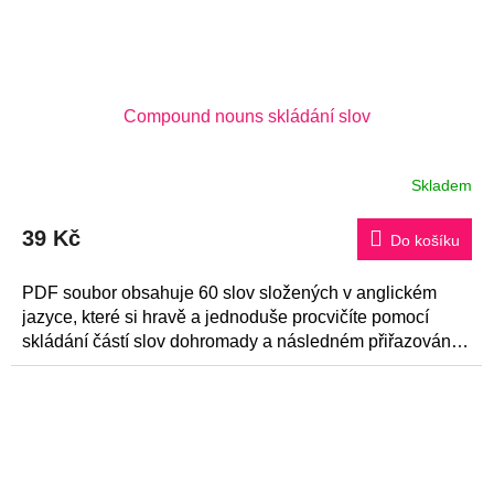
Compound nouns skládání slov
Skladem
39 Kč
Do košíku
PDF soubor obsahuje 60 slov složených v anglickém
jazyce, které si hravě a jednoduše procvičíte pomocí
skládání částí slov dohromady a následném přiřazování
odpovídajících obrázků.