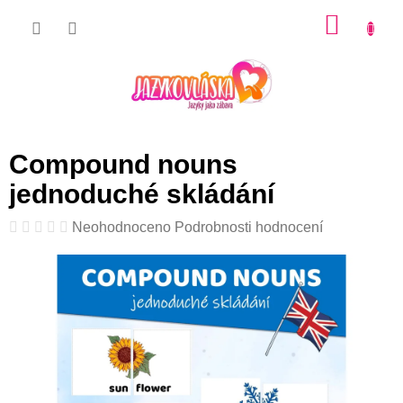
Přejít
NÁKU
na
KOŠÍK
obsah
Compound nouns
jednoduché skládání
Průměrné
Neohodnoceno
Podrobnosti hodnocení
hodnocení
produktu
je
0,0
z
5
hvězdiček.