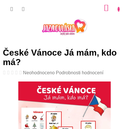
Přejít
NÁKU
na
KOŠÍK
obsah
České Vánoce Já mám, kdo
má?
Průměrné
Neohodnoceno
Podrobnosti hodnocení
hodnocení
produktu
je
0,0
z
5
hvězdiček.