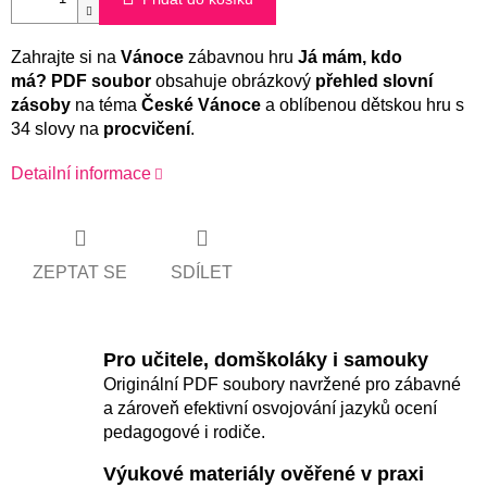
Zahrajte si na
Vánoce
zábavnou hru
Já mám, kdo
má?
PDF soubor
obsahuje obrázkový
přehled slovní
zásoby
na téma
České Vánoce
a oblíbenou dětskou hru s
34 slovy na
procvičení
.
Detailní informace
ZEPTAT SE
SDÍLET
Pro učitele, domškoláky i samouky
Originální PDF soubory navržené pro zábavné
a zároveň efektivní osvojování jazyků ocení
pedagogové i rodiče.
Výukové materiály ověřené v praxi