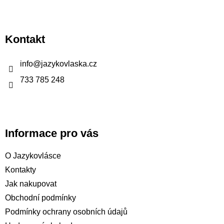
Z
á
p
Kontakt
a
t
info
@
jazykovlaska.cz
í
733 785 248
Informace pro vás
O Jazykovlásce
Kontakty
Jak nakupovat
Obchodní podmínky
Podmínky ochrany osobních údajů