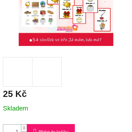
25 Kč
Měrná
Skladem
cena:
Přidat do košíku