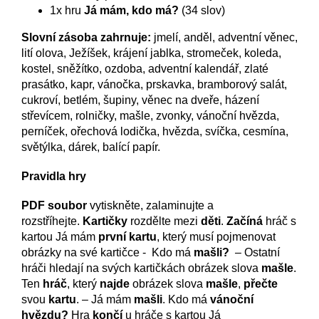
1x hru
Já mám, kdo má?
(34 slov)
Slovní zásoba zahrnuje:
jmelí, anděl, adventní věnec,
lití olova, Ježíšek, krájení jablka, stromeček, koleda,
kostel, sněžítko, ozdoba, adventní kalendář, zlaté
prasátko, kapr, vánočka, prskavka, bramborový salát,
cukroví, betlém, šupiny, věnec na dveře, házení
střevícem, rolničky, mašle, zvonky, vánoční hvězda,
perníček, ořechová lodička, hvězda, svíčka, cesmína,
světýlka, dárek, balící papír.
Pravidla hry
PDF soubor
vytiskněte, zalaminujte a
rozstříhejte.
Kartičky
rozdělte mezi
děti
.
Začíná
hráč s
kartou Já mám
první kartu
, který musí pojmenovat
obrázky na své kartičce - Kdo má
mašli?
– Ostatní
hráči hledají na svých kartičkách obrázek slova
mašle
.
Ten
hráč
, který
najde
obrázek slova
mašle
,
přečte
svou
kartu
. – Já mám
mašli
. Kdo má
vánoční
hvězdu
?
Hra
končí
u hráče s kartou Já