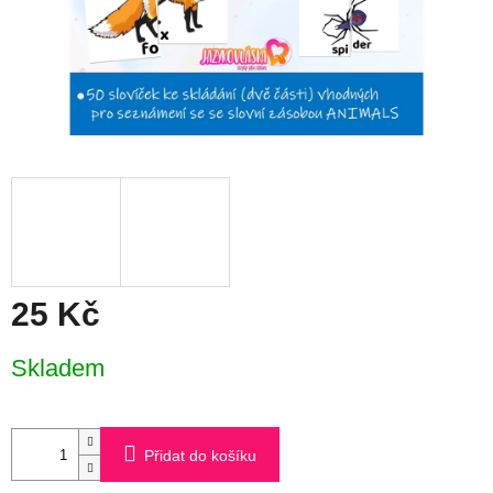
25 Kč
Měrná
Skladem
cena:
Přidat do košíku