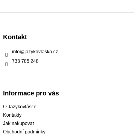
Z
á
p
Kontakt
a
t
info
@
jazykovlaska.cz
í
733 785 248
Informace pro vás
O Jazykovlásce
Kontakty
Jak nakupovat
Obchodní podmínky