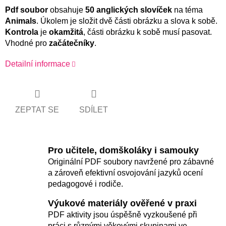
Pdf soubor
obsahuje
50 anglických slovíček
na téma
Animals
. Úkolem je složit dvě části obrázku a slova k sobě.
Kontrola
je
okamžitá
, části obrázku k sobě musí pasovat.
Vhodné pro
začátečníky
.
Detailní informace
ZEPTAT SE
SDÍLET
Pro učitele, domškoláky i samouky
Originální PDF soubory navržené pro zábavné
a zároveň efektivní osvojování jazyků ocení
pedagogové i rodiče.
Výukové materiály ověřené v praxi
PDF aktivity jsou úspěšně vyzkoušené při
práci s různými věkovými skupinami ve