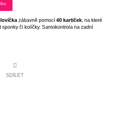
íku
slovíčka
zábavně pomocí
40 kartiček
, na které
 sponky či kolíčky. Samokontrola na zadní
SDÍLET