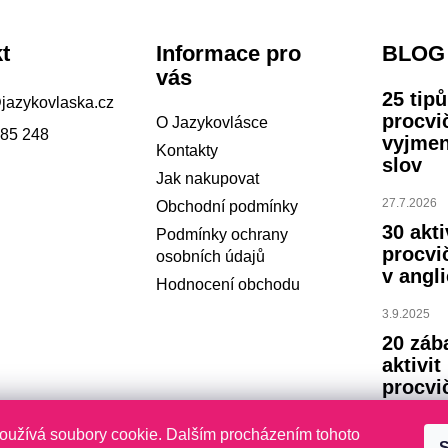
t
Informace pro
BLOG
vás
25 tip
@
jazykovlaska.cz
procvi
O Jazykovlásce
785 248
vyjme
Kontakty
slov
Jak nakupovat
27.7.2026
Obchodní podmínky
30 akti
Podmínky ochrany
procvi
osobních údajů
v angli
Hodnocení obchodu
3.9.2025
20 záb
aktivit
procvi
abece
oužívá soubory cookie. Dalším procházením tohoto
S
23.7.2024