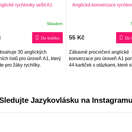
glické rychlovky sešit A1
Anglická konverzace rychlo
Skladem
rné
Průměrné
ení
hodnocení
tu
produktu
č
55 Kč
je
Do košíku
Do 
5,0
z
obsahuje 30 anglických
5
Zábavné procvičení anglické
ček.
hvězdiček.
ích listů pro úroveň A1, který
konverzace pro úroveň A1 po
te pro žáky rychlíky.
44 kartiček s otázkami, které s
vybere hodem kostky.
Sledujte Jazykovlásku na Instagram