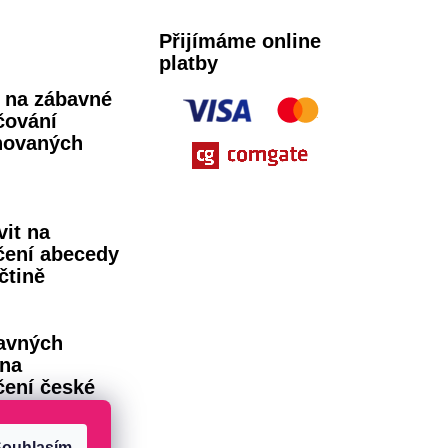
Přijímáme online
platby
ů na zábavné
čování
novaných
vit na
čení abecedy
čtině
avných
 na
čení české
dy
ouhlasím