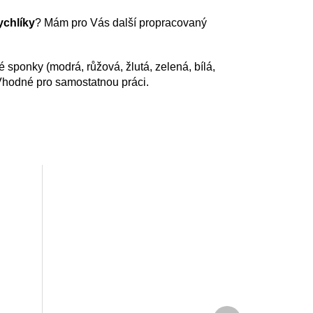
rychlíky
? Mám pro Vás další propracovaný
ké sponky (modrá, růžová, žlutá, zelená, bílá,
 Vhodné pro samostatnou práci.
Další