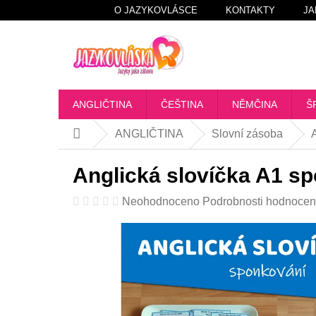
Přejít
O JAZYKOVLÁSCE
KONTAKTY
JA
na
obsah
ANGLIČTINA
ČEŠTINA
NĚMČINA
Š
ANGLIČTINA
Slovní zásoba
Domů
Anglická slovíčka A1 s
Průměrné
Neohodnoceno
Podrobnosti hodnocen
hodnocení
produktu
je
0,0
z
5
hvězdiček.