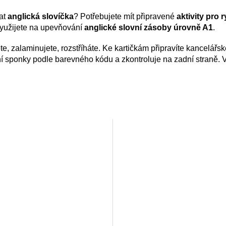
vat
anglická slovíčka
? Potřebujete mít připravené
aktivity pro 
 využijete na upevňování
anglické slovní zásoby úrovně A1
.
ete, zalaminujete, rozstříháte. Ke kartičkám připravíte kancelářs
vní sponky podle barevného kódu a zkontroluje na zadní straně.