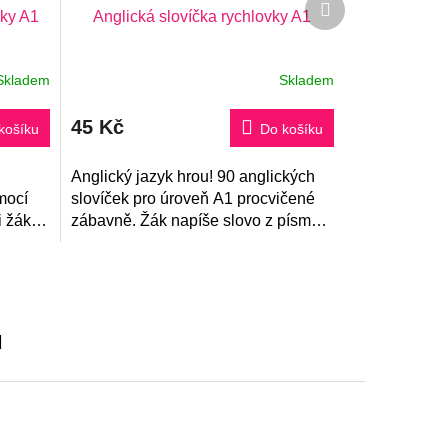
vky A1
Anglická slovíčka rychlovky A1
produkt
Skladem
Skladem
Průměrné
hodnocení
produktu
45 Kč
je
košíku
Do košíku
5,0
z
5
Anglický jazyk hrou! 90 anglických
hvězdiček.
mocí
slovíček pro úroveň A1 procvičené
i žák
zábavně. Žák napíše slovo z písmen
okolo daného obrázku.
u