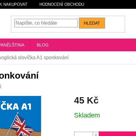
K NAKUPOVAT
HODNOCENÍ OBCHODU
HLEDAT
PANĚLŠTINA
BLOG
Anglická slovíčka A1 sponkování
ponkování
í
45 Kč
Měrná
Skladem
cena: