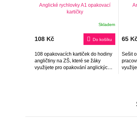
Anglické rychlovky A1 opakovací
An
kartičky
Skladem
Průměrné
Průmě
hodnocení
hodnoc
produktu
produk
108 Kč
65 K
je
je
Do košíku
5,0
4,8
z
z
5
108 opakovacích kartiček do hodiny
5
Sešit 
hvězdiček.
hvězdi
angličtiny na ZŠ, které se žáky
pracovn
využijete pro opakování anglických
využije
slovíček a gramatiky úrovně A1.
Z
á