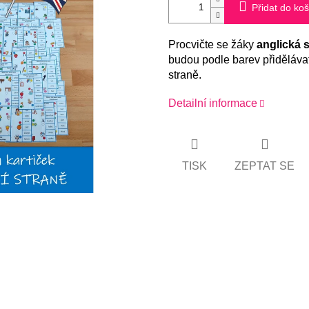
Přidat do koš
Procvičte se žáky
anglická 
budou podle barev přidělávat
straně.
Detailní informace
TISK
ZEPTAT SE